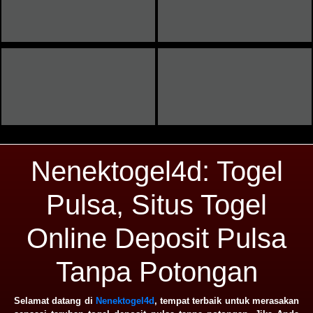
Nenektogel4d: Togel
Pulsa, Situs Togel
Online Deposit Pulsa
Tanpa Potongan
Selamat datang di
Nenektogel4d
, tempat terbaik untuk merasakan